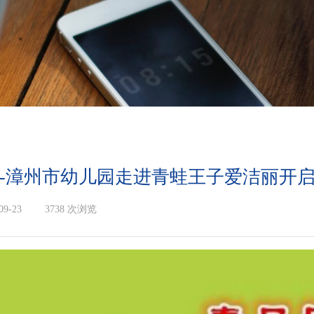
---漳州市幼儿园走进青蛙王子爱洁丽开
09-23
|
3738
次浏览
|